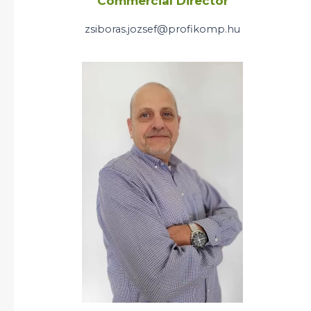
Commercial Director
zsiboras.jozsef@profikomp.hu