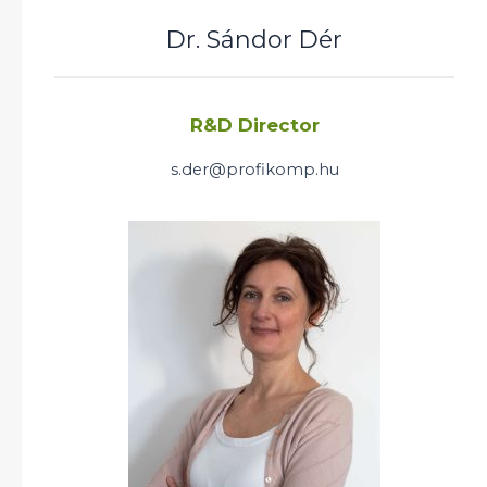
Dr. Sándor Dér
R&D Director
s.der@profikomp.hu