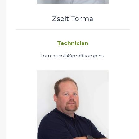
Zsolt Torma
Technician
torma.zsolt@profikomp.hu