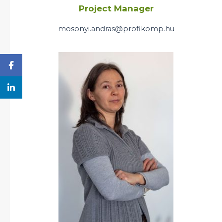
Project Manager
mosonyi.andras@profikomp.hu