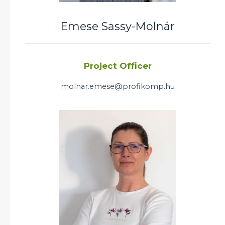
Emese Sassy-Molnár
Project Officer
molnar.emese@profikomp.hu